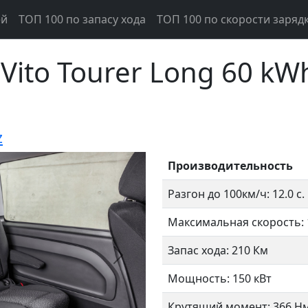
ей
ТОП 100 по запасу хода
ТОП 100 по скорости заряд
Vito Tourer Long 60 kW
z
Производительность
Разгон до 100км/ч: 12.0 с.
Максимальная скорость: 
Запас хода: 210 Км
Следующий
Мощность: 150 кВт
Крутящий момент: 366 Н