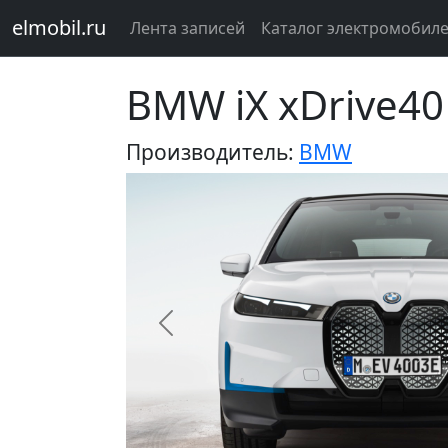
elmobil.ru
Лента записей
Каталог электромобил
BMW iX xDrive40
Производитель:
BMW
Предыдущий