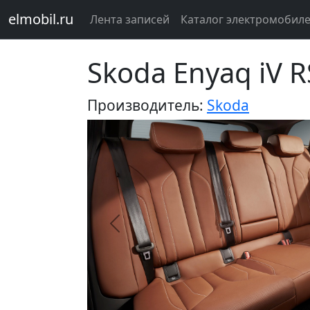
elmobil.ru
Лента записей
Каталог электромобил
Skoda Enyaq iV 
Производитель:
Skoda
Предыдущий