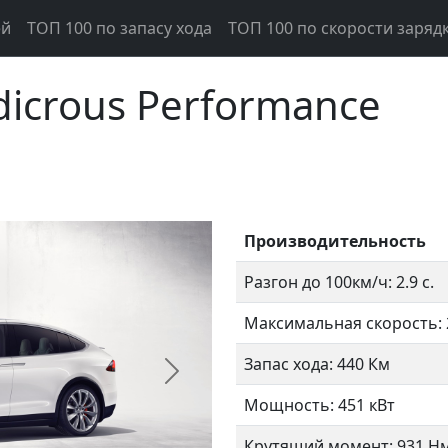
ей
ТОП 100 по запасу хода
ТОП 100 по скорости заряд
dicrous Performance
Производительность
Разгон до 100км/ч: 2.9 с.
Максимальная скорость: 
Запас хода: 440 Км
Следующий
Мощность: 451 кВт
Крутящий момент: 931 Н